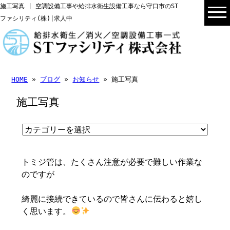
施工写真 | 空調設備工事や給排水衛生設備工事なら守口市のST
ファシリティ(株)|求人中
HOME
»
ブログ
»
お知らせ
» 施工写真
施工写真
トミジ管は、たくさん注意が必要で難しい作業な
のですが
綺麗に接続できているので皆さんに伝わると嬉し
く思います。