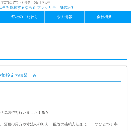
守口市のSTファシリティ(株)|求人中
弊社のこだわり
求人情報
会社概要
技能検定の練習！🔥
に練習を行いました！📚🔧
、図面の見方や寸法の測り方、配管の接続方法まで、一つひとつ丁寧