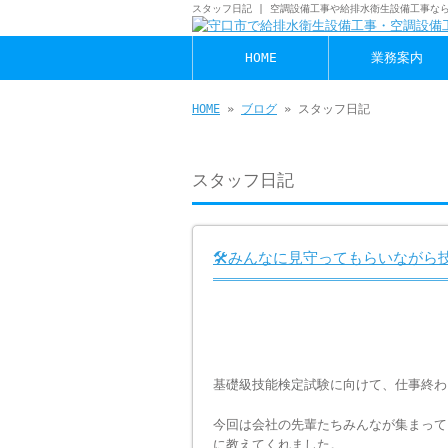
スタッフ日記 | 空調設備工事や給排水衛生設備工事なら
HOME
業務案内
HOME
»
ブログ
» スタッフ日記
スタッフ日記
🛠️みんなに見守ってもらいながら
基礎級技能検定試験に向けて、仕事終わり
今回は会社の先輩たちみんなが集まって
に教えてくれました。