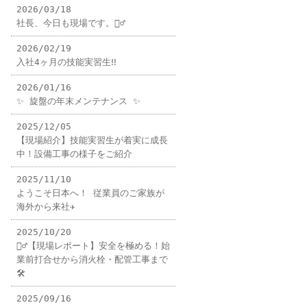
2026/03/18
社長、今日も現場です。👷‍♂️
2026/02/19
入社4ヶ月の技能実習生‼️
2026/01/16
✨ 旋盤の年末メンテナンス ✨
2025/12/05
【現場紹介】技能実習生が着実に成長
中！設備工事の様子をご紹介
2025/11/10
ようこそ日本へ！ 従業員のご家族が
海外から来社✈️
2025/10/20
👷‍♂️【現場レポート】安全を極める！始
業前打合せから消火栓・配管工事まで
🛠️
2025/09/16