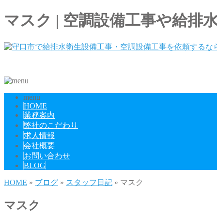
マスク | 空調設備工事や給排
menu
HOME
業務案内
弊社のこだわり
求人情報
会社概要
お問い合わせ
BLOG
HOME
»
ブログ
»
スタッフ日記
» マスク
マスク