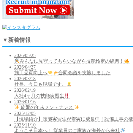
▼
新着情報
2026/05/25
みんなに見守ってもらいながら技能検定の練習！
2026/04/27
施工品質向上へ
合同会議を実施しました
2026/03/18
社長、今日も現場です。
2026/02/19
入社4ヶ月の技能実習生
2026/01/16
旋盤の年末メンテナンス
2025/12/05
【現場紹介】技能実習生が着実に成長中！設備工事の様
2025/11/10
ようこそ日本へ！ 従業員のご家族が海外から来社