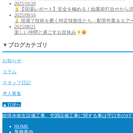
2025/10/20
【現場レポート】安全を極める！始業前打合せから
2025/09/16
現場で技術を磨く特定技能生たち – 配管作業＆エア
2025/08/21
楽しい仲間と過ごすお盆休み
▼
ブログカテゴリ
お知らせ
コラム
スタッフ日記
求人募集
▲TOPへ
給排水衛生設備工事、空調設備工事に関する事は守口市のST
HOME
業務案内